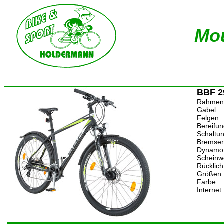
Mou
BBF 
Rahmen
Gabel
Felgen
Bereifu
Schaltu
Bremse
Dynamo
Scheinw
Rücklich
Größen
Farbe
Internet