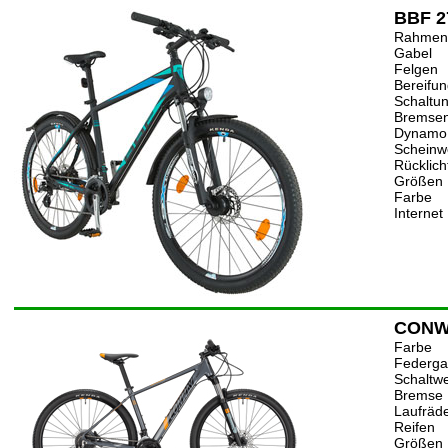
BBF 2
Rahmen
Gabel
Felgen
Bereifu
Schaltu
Bremse
Dynamo
Scheinw
Rücklich
Größen
Farbe
Internet
CONWA
Farbe
Federga
Schaltw
Bremse
Laufräd
Reifen
Größen